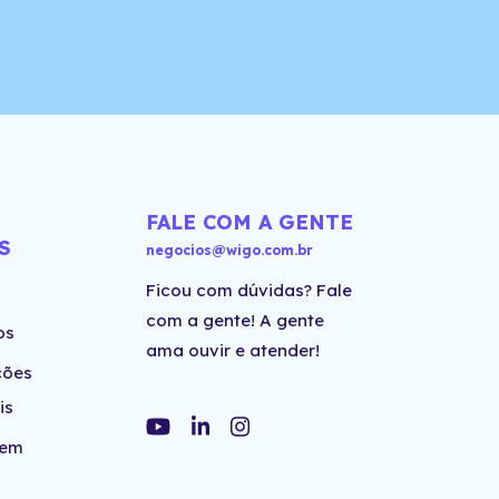
FALE COM A GENTE
S
negocios@wigo.com.br
Ficou com dúvidas? Fale
com a gente! A gente
os
ama ouvir e atender!
ções
is
 em