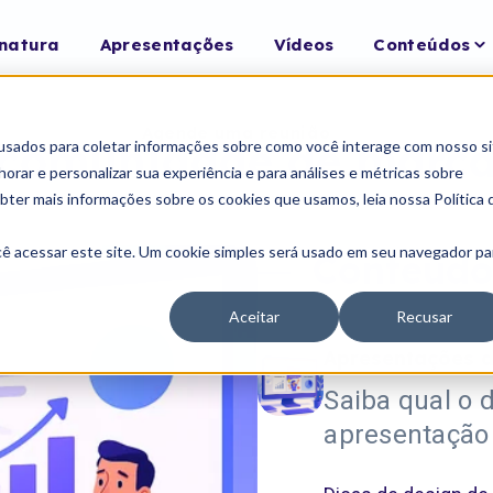
T
inatura
Apresentações
Vídeos
Conteúdos
ch
fo
C
Agende uma reunião
comunidade de marc
usados para coletar informações sobre como você interage com nosso si
rar e personalizar sua experiência e para análises e métricas sobre
obter mais informações sobre os cookies que usamos, leia nossa Política 
cê acessar este site. Um cookie simples será usado em seu navegador pa
Conteúdo
Aceitar
Recusar
Apresentações d
Saiba qual o 
apresentação