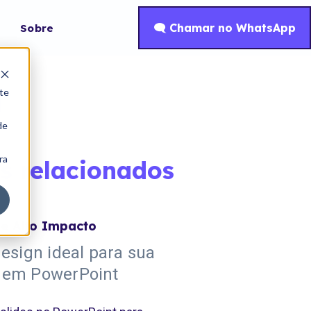
🗨 Chamar no WhatsApp
oggle
Sobre
ildren
r
onteúdos
a
te
de
ra
s relacionados
e Alto Impacto
design ideal para sua
 em PowerPoint