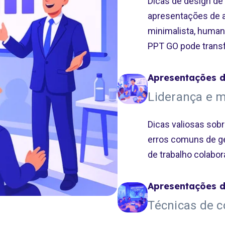
Dicas de design de
apresentações de a
minimalista, human
PPT GO pode trans
Apresentações d
Liderança e m
Dicas valiosas sob
erros comuns de g
de trabalho colabora
Apresentações d
Técnicas de 