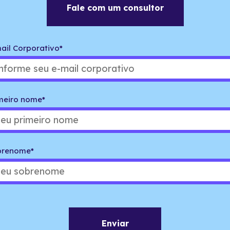
Fale com um consultor
ail Corporativo
*
meiro nome
*
brenome
*