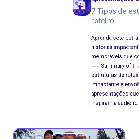
7 Tipos de es
roteiro
Aprenda sete estrut
histórias impactan
memoráveis que co
=== Summary of the
estruturas de rotei
impactante e envolv
apresentações qu
inspiram a audiênci