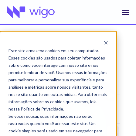
SKIP
TO
CONTENT
Toggle
Menu
Design por assinatura
Este site armazena cookies em seu computador.
Apresentações
Esses cookies são usados para coletar informações
sobre como você interage com nosso site e nos
Vídeos
permite lembrar de você. Usamos essas informações
para melhorar e personalizar sua experiência e para
Conteúdos
Toggle
children
análises e métricas sobre nossos visitantes, tanto
for
nesse site quanto em outras mídias. Para obter mais
Sobre
Conteúdos
informações sobre os cookies que usamos, leia
Agende uma reunião
nossa Política de Privacidade.
Se você recusar, suas informações não serão
rastreadas quando você acessar este site. Um
cookie simples será usado em seu navegador para